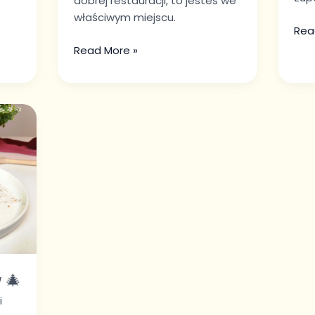
dobrej restauracji, to jesteś we
właściwym miejscu.
Rea
Read More »
y 🎄
i