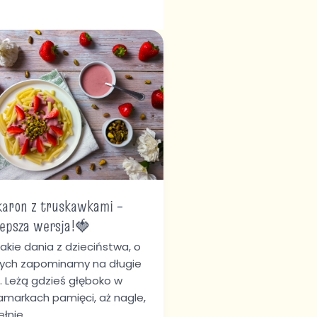
aron
skawkami
lepsza
ja!
aron z truskawkami –
lepsza wersja!🍓
akie dania z dzieciństwa, o
rych zapominamy na długie
a. Leżą gdzieś głęboko w
amarkach pamięci, aż nagle,
ełnie