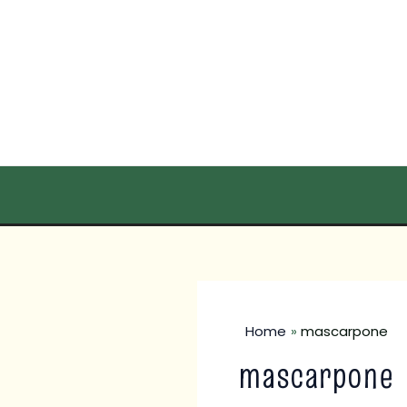
Skip
to
content
Home
mascarpone
mascarpone