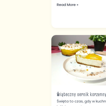
Read More »
Świąteczny
sernik
korzenny
🎄
Świąteczny sernik korzenn
Święta to czas, gdy w kuchn