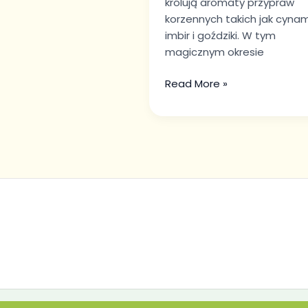
królują aromaty przypraw
korzennych takich jak cyna
imbir i goździki. W tym
magicznym okresie
Read More »