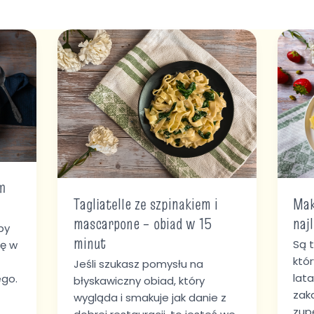
Tagliatelle
Mak
ze
z
szpinakiem
tru
i
–
mascarpone
naj
–
wers
obiad
🍓
w
15
m
minut
Tagliatelle ze szpinakiem i
Mak
mascarpone – obiad w 15
naj
by
minut
Są t
ię w
któ
Jeśli szukasz pomysłu na
lat
go.
błyskawiczny obiad, który
zak
wygląda i smakuje jak danie z
zup