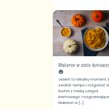
Makaron
w
sosie
dyniowym
🎃
Makaron w sosie dyniowy
🎃
Jesień to idealny moment, 
zwolnić tempo i rozgościć s
kuchni z miską czegoś
kremowego i rozgrzewające
Makaron w […]