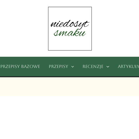
Przepisy bazowe
Przepisy
Recenzje
Artykuł