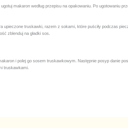
 ugotuj makaron według przepisu na opakowaniu. Po ugotowaniu pr
a upieczone truskawki, razem z sokami, które puściły podczas piec
ść zblenduj na gładki sos.
.
makaron i polej go sosem truskawkowym. Następnie posyp danie posi
mi truskawkami.