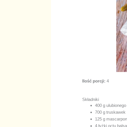
Ilość porcji:
4
Składniki
400 g ulubioneg
700 g truskawek
125 g mascarpo
4 łyżki octu bal