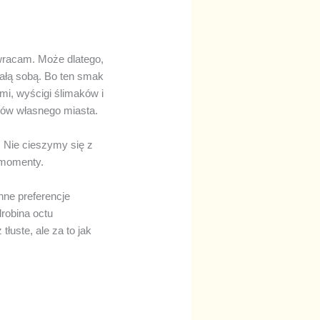
 wracam. Może dlatego,
ałą sobą. Bo ten smak
mi, wyścigi ślimaków i
ków własnego miasta.
. Nie cieszymy się z
 momenty.
ne preferencje
drobina octu
łuste, ale za to jak