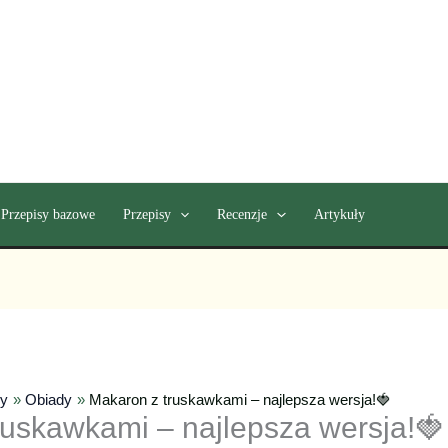
Przepisy bazowe
Przepisy
Recenzje
Artykuły
sy
Obiady
Makaron z truskawkami – najlepsza wersja!🍓
ruskawkami – najlepsza wersja!🍓