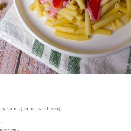
o makaronu (u mnie maccheroni)
ne
samicznego