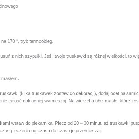
zcinowego
na 170 °, tryb termoobieg.
usuń z nich szypułki. Jeśli twoje truskawki są różnej wielkości, to w
j masłem.
ruskawki (kilka truskawek zostaw do dekoracji), dodaj ocet balsamic
pnie całość dokładniej wymieszaj. Na wierzchu ułóż masło, które z
kami wstaw do piekarnika. Piecz od 20 – 30 minut, aż truskawki pus
czas pieczenia od czasu do czasu je przemieszaj.