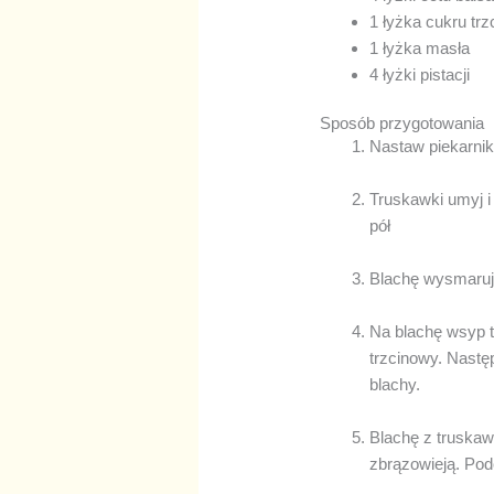
1 łyżka cukru tr
1 łyżka masła
4 łyżki pistacji
Sposób przygotowania
Nastaw piekarnik 
Truskawki umyj i 
pół
Blachę wysmaru
Na blachę wsyp t
trzcinowy. Nastę
blachy.
Blachę z truskaw
zbrązowieją. Pod