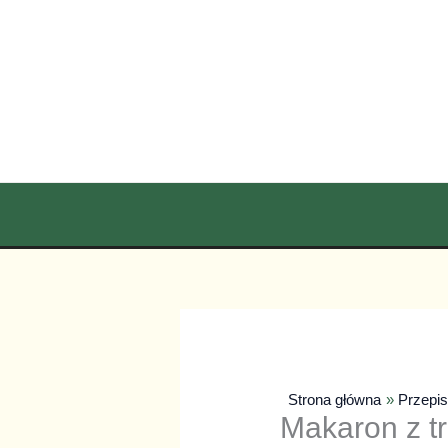
Przejdź
do
treści
Strona główna
Przepi
Makaron z t