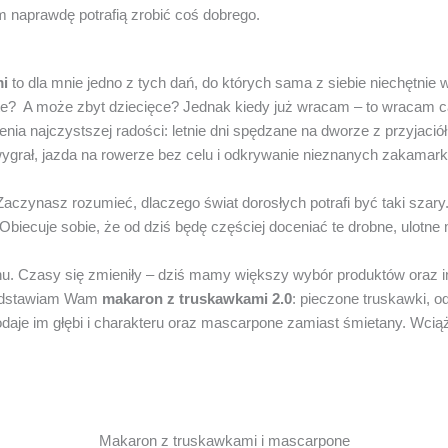
m naprawdę potrafią zrobić coś dobrego.
mi
to dla mnie jedno z tych dań, do których sama z siebie niechętnie
ste? A może zbyt dziecięce? Jednak kiedy już wracam – to wracam c
nia najczystszej radości: letnie dni spędzane na dworze z przyjaciół
 wygrał, jazda na rowerze bez celu i odkrywanie nieznanych zakamar
 Zaczynasz rozumieć, dlaczego świat dorosłych potrafi być taki szary
biecuje sobie, że od dziś będę częściej doceniać te drobne, ulotne
. Czasy się zmieniły – dziś mamy większy wybór produktów oraz in
edstawiam Wam
makaron z truskawkami
2.0
: pieczone truskawki, o
daje im głębi i charakteru oraz mascarpone zamiast śmietany. Wciąż t
Makaron z truskawkami i mascarpone