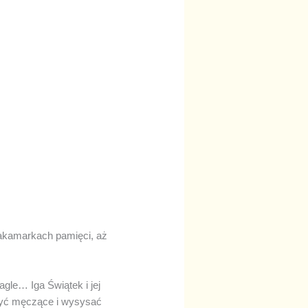
zakamarkach pamięci, aż
gle… Iga Świątek i jej
 być męczące i wysysać