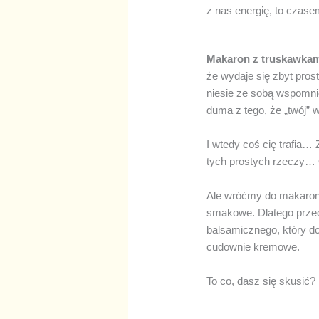
z nas energię, to czase
Makaron z truskawka
że wydaje się zbyt pro
niesie ze sobą wspomnie
duma z tego, że „twój”
I wtedy coś cię trafia…
tych prostych rzeczy… O
Ale wróćmy do makaronu
smakowe. Dlatego prz
balsamicznego, który do
cudownie kremowe.
To co, dasz się skusić?