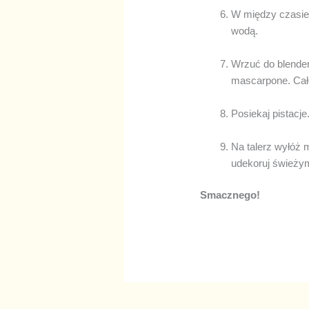
W między czasie
wodą.
Wrzuć do blender
mascarpone. Cało
Posiekaj pistacje
Na talerz wyłóż 
udekoruj świeży
Smacznego!