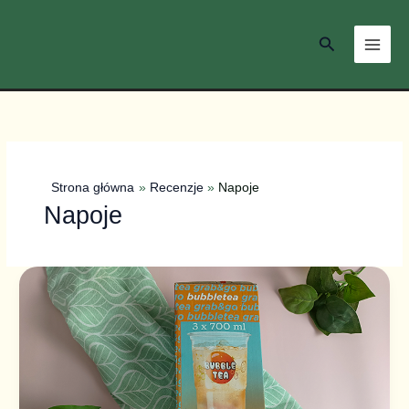
Przejdź
do
Szukaj
treści
Strona główna
Recenzje
Napoje
Napoje
Recenzja
–
zestaw
do
Bubble
Tea
Molecula