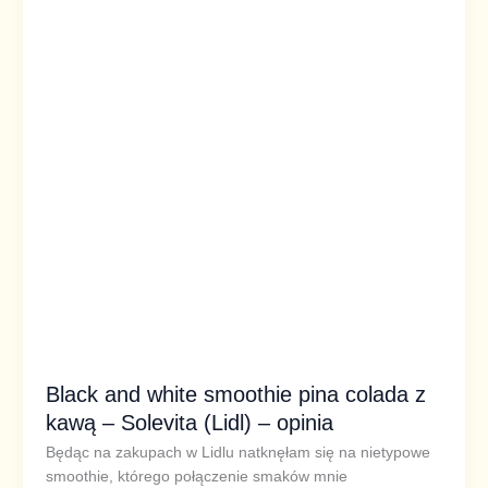
pina
colada
z
kawą
–
Solevita
(Lidl)
–
opinia
Black and white smoothie pina colada z
kawą – Solevita (Lidl) – opinia
Będąc na zakupach w Lidlu natknęłam się na nietypowe
smoothie, którego połączenie smaków mnie