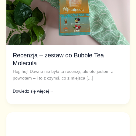
Recenzja – zestaw do Bubble Tea
Molecula
Hej, hej! Dawno nie było tu recenzji, ale oto jestem z
powrotem – i to z czymś, co z miejsca […]
Dowiedz się więcej »
Black
and
white
smoothie