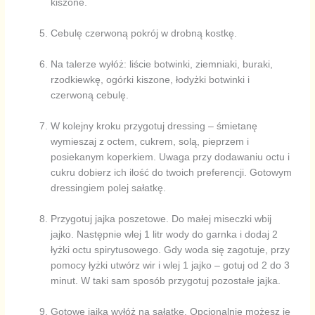
kiszone.
Cebulę czerwoną pokrój w drobną kostkę.
Na talerze wyłóż: liście botwinki, ziemniaki, buraki,
rzodkiewkę, ogórki kiszone, łodyżki botwinki i
czerwoną cebulę.
W kolejny kroku przygotuj dressing – śmietanę
wymieszaj z octem, cukrem, solą, pieprzem i
posiekanym koperkiem. Uwaga przy dodawaniu octu i
cukru dobierz ich ilość do twoich preferencji. Gotowym
dressingiem polej sałatkę.
Przygotuj jajka poszetowe. Do małej miseczki wbij
jajko. Następnie wlej 1 litr wody do garnka i dodaj 2
łyżki octu spirytusowego. Gdy woda się zagotuje, przy
pomocy łyżki utwórz wir i wlej 1 jajko – gotuj od 2 do 3
minut. W taki sam sposób przygotuj pozostałe jajka.
Gotowe jajka wyłóż na sałatkę. Opcjonalnie możesz je