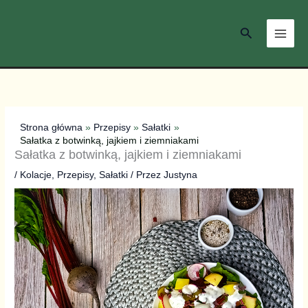
Przejdź
do
Szukaj
treści
Strona główna
Przepisy
Sałatki
Sałatka z botwinką, jajkiem i ziemniakami
Sałatka z botwinką, jajkiem i ziemniakami
/
Kolacje
,
Przepisy
,
Sałatki
/ Przez
Justyna