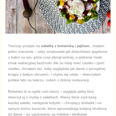
Tworząc przepis na
sałatkę z botwinką i jajkiem
, miałam
jedno marzenie – żeby smakowała jak dzieciństwo spędzone
u babci na wsi, gdzie czas płynął wolniej, a jedzenie miało
smak wakacyjnej beztroski. Ale że lubię mieć ciastko i zjeść
ciastko, chciałam też, żeby wyglądała jak danie z porządnej
knajpy z białym obrusem. I chyba się udało – stworzyłam
polskie lato na talerzu, rodem z dobrej restauracji.
Botwinka to w ogóle cud natury – wygląda jakby ktoś
stworzył ją z myślą o sałatkach. Mamy liście czyli bazę
każdej sałatki, następnie łodyżki – chrupiący dodatek i na
samym końcu buraczki, które wprowadzają kolejną strukturę
do dania – po ugotowaniu są miękkie i słodkawe.