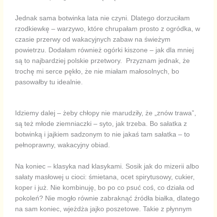
Jednak sama botwinka lata nie czyni. Dlatego dorzuciłam
rzodkiewkę – warzywo, które chrupałam prosto z ogródka, w
czasie przerwy od wakacyjnych zabaw na świeżym
powietrzu. Dodałam również ogórki kiszone – jak dla mniej
są to najbardziej polskie przetwory. Przyznam jednak, że
trochę mi serce pękło, że nie miałam małosolnych, bo
pasowałby tu idealnie.
Idziemy dalej – żeby chłopy nie marudziły, że „znów trawa”,
są też młode ziemniaczki – syto, jak trzeba. Bo sałatka z
botwinką i jajkiem sadzonym to nie jakaś tam sałatka – to
pełnoprawny, wakacyjny obiad.
Na koniec – klasyka nad klasykami. Sosik jak do mizerii albo
sałaty masłowej u cioci: śmietana, ocet spirytusowy, cukier,
koper i już. Nie kombinuję, bo po co psuć coś, co działa od
pokoleń? Nie mogło równie zabraknąć źródła białka, dlatego
na sam koniec, wjeżdża jajko poszetowe. Takie z płynnym