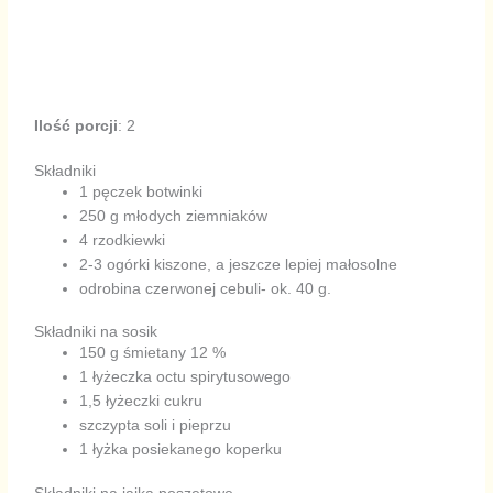
Ilość porcji
: 2
Składniki
1 pęczek botwinki
250 g młodych ziemniaków
4 rzodkiewki
2-3 ogórki kiszone, a jeszcze lepiej małosolne
odrobina czerwonej cebuli- ok. 40 g.
Składniki na sosik
150 g śmietany 12 %
1 łyżeczka octu spirytusowego
1,5 łyżeczki cukru
szczypta soli i pieprzu
1 łyżka posiekanego koperku