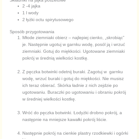
Składniki na jajka poszetowe
2 -4 jajka
1 l wody
2 łyżki octu spirytusowego
Sposób przygotowania
Młode ziemniaki obierz – najlepiej cienko, „skrobiąc”
je. Następnie ugotuj w garnku wodę, posól ją i wrzuć
ziemniaki. Gotuj do miękkości. Ugotowane ziemniaki
pokrój w średnią wielkości kostkę.
Z pęczka botwinki odetnij buraki. Zagotuj w garnku
wodę, wrzuć buraki i gotuj do miękkości. Nie musisz
ich teraz obierać. Skórka ładnie z nich zejdzie po
ugotowaniu. Buraczki po ugotowaniu i obraniu pokrój
w średniej wielkości kostkę.
Wróć do pęczka botwinki. Łodyżki drobno pokrój, a
następnie na mniejsze kawałki pokrój liście.
Następnie pokrój na cienkie plastry rzodkiewki i ogórki