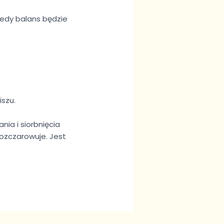
tedy balans będzie
iszu.
nia i siorbnięcia
rozczarowuje. Jest