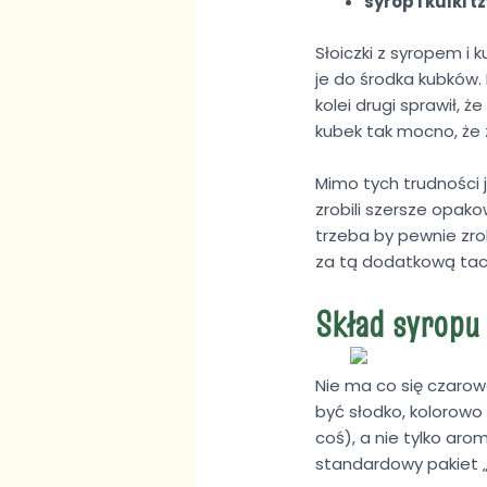
syrop i kulki 
Słoiczki z syropem i 
je do środka kubków.
kolei drugi sprawił,
kubek tak mocno, że
Mimo tych trudności 
zrobili szersze opako
trzeba by pewnie zrob
za tą dodatkową tac
Skład syropu
Nie ma co się czarowa
być słodko, kolorowo
coś), a nie tylko aro
standardowy pakiet „