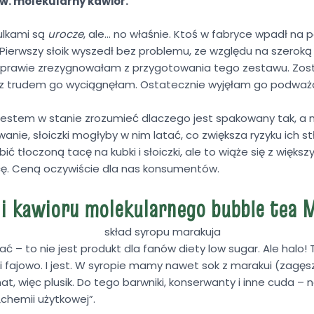
tzw. molekularny kawior.
kulkami są
urocze
, ale… no właśnie. Ktoś w fabryce wpadł na
 Pierwszy słoik wyszedł bez problemu, ze względu na szeroką
 że prawie zrezygnowałam z przygotowania tego zestawu. Zos
 z trudem go wyciągnęłam. Ostatecznie wyjęłam go podważa
jestem w stanie zrozumieć dlaczego jest spakowany tak, a n
wanie, słoiczki mogłyby w nim latać, co zwiększa ryzyku ich s
ić tłoczoną tacę na kubki i słoiczki, ale to wiąże się z więk
ę. Ceną oczywiście dla nas konsumentów.
 i kawioru molekularnego bubble tea 
ć – to nie jest produkt dla fanów diety low sugar. Ale halo!
 i fajowo. I jest. W syropie mamy nawet sok z marakui (zagę
mat, więc plusik. Do tego barwniki, konserwanty i inne cuda – n
chemii użytkowej”.