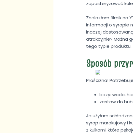
zapasteryzować kulecz
Znalazłam filmik na Y
informacji o syropie
inaczej dostosowaną 
atrakcyjnie? Można g
tego typie produktu.
Sposób przyr
Prościzna! Potrzebuje
bazy: woda, he
zestaw do bub
Ja użyłam schłodzonej
syrop marakujowy i ku
z kulkami, które pęka