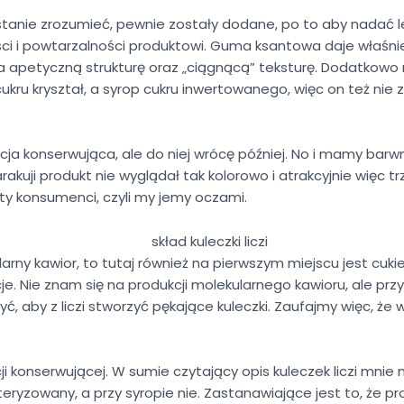
stanie zrozumieć, pewnie zostały dodane, po to aby nadać l
ci i powtarzalności produktowi. Guma ksantowa daje właśnie 
ma apetyczną strukturę oraz „ciągnącą” teksturę. Dodatkow
kru kryształ, a syrop cukru inwertowanego, więc on też nie z
ja konserwująca, ale do niej wrócę później. No i mamy barwni
arakuji produkt nie wyglądał tak kolorowo i atrakcyjnie więc 
ty konsumenci, czyli my jemy oczami.
larny kawior, to tutaj również na pierwszym miejscu jest cuk
. Nie znam się na produkcji molekularnego kawioru, ale prz
żyć, aby z liczi stworzyć pękające kuleczki. Zaufajmy więc, że
 konserwującej. W sumie czytający opis kuleczek liczi mnie
teryzowany, a przy syropie nie. Zastanawiające jest to, że 