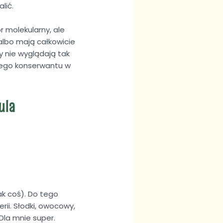
lić.
r molekularny, ale
albo mają całkowicie
y nie wyglądają tak
 tego konserwantu w
ula
ak coś). Do tego
rii. Słodki, owocowy,
Dla mnie super.