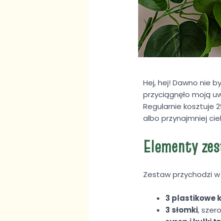
Hej, hej! Dawno nie b
przyciągnęło moją u
Regularnie kosztuje 2
albo przynajmniej cie
Elementy ze
Zestaw przychodzi w
3 plastikowe 
3 słomki
, szer