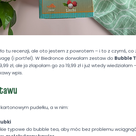
yło tu recenzji, ale oto jestem z powrotem – i to z czymś, co
wagę (i portfel). W Biedronce dorwałam zestaw do
Bubble 
9,99 zł, ale ja złapałam go za 19,99 zł i już wtedy wiedziałam
kawy wpis.
stawu
 kartonowym pudełku, a w nim:
kubki
okie typowe do bubble tea, aby móc bez problemu wciągnąć 