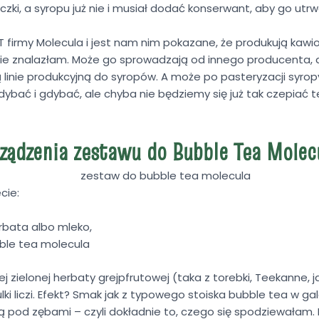
ki, a syropu już nie i musiał dodać konserwant, aby go utrwa
T firmy Molecula i jest nam nim pokazane, że produkują kawio
 nie znalazłam. Może go sprowadzają od innego producenta, 
linie produkcyjną do syropów. A może po pasteryzacji syrop
dybać i gdybać, ale chyba nie będziemy się już tak czepiać
ządzenia zestawu do Bubble Tea Molec
cie:
rbata albo mleko,
ble tea molecula
 zielonej herbaty grejpfrutowej (taka z torebki, Teekanne, j
lki liczi. Efekt? Smak jak z typowego stoiska bubble tea w gale
ją pod zębami – czyli dokładnie to, czego się spodziewałam. 