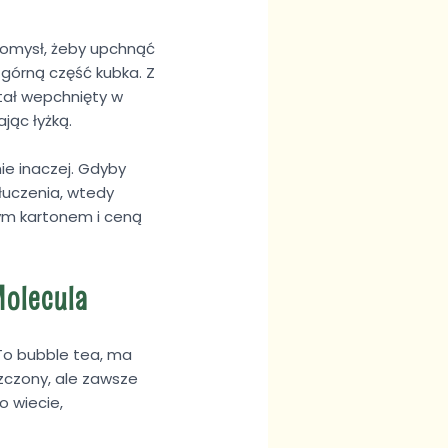
 pomysł, żeby upchnąć
 górną część kubka. Z
tał wepchnięty w
jąc łyżką.
ie inaczej. Gdyby
tłuczenia, wtedy
szym kartonem i ceną
Molecula
 To bubble tea, ma
szczony, ale zawsze
o wiecie,