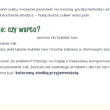
fanami cukru, możecie postawić na mocną, gorzką herbatę i w
li kochacie słodycz – hulaj dusza, cukier wasz pan.
e: czy warto?
wanie tak.
oko, jeśli lubicie bubble tea i trochę zabawy w domowym zac
łować ze słoikiem? Patrząc na frajdę z mieszania, komponowa
ecydowanie tak. Zestaw nie zaskakuje smakiem, ale też nie 
 ma być:
kolorową, słodką przyjemnością
.