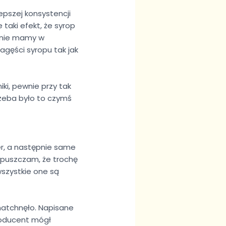
epszej konsystencji
taki efekt, że syrop
o nie mamy w
agęści syropu tak jak
ki, pewnie przy tak
trzeba było to czymś
ier, a następnie same
ypuszczam, że trochę
 wszystkie one są
 natchnęło. Napisane
producent mógł