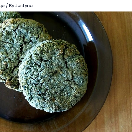
ge
/ By
Justyna