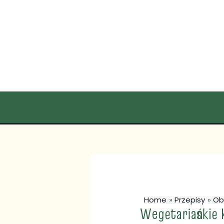
Skip
Post
to
navigation
content
Home
Przepisy
Ob
Wegetariańskie 