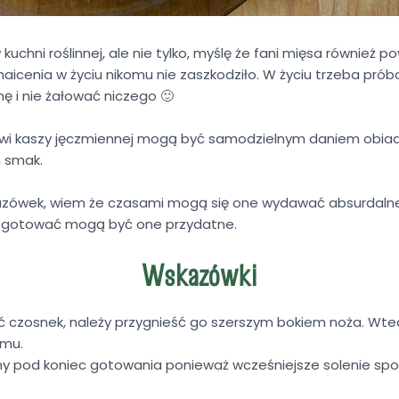
 kuchni roślinnej, ale nie tylko, myślę że fani mięsa również 
maicenia w życiu nikomu nie zaszkodziło. W życiu trzeba pr
ę i nie żałować niczego 🙂
kowi kaszy jęczmiennej mogą być samodzielnym daniem obia
h smak.
azówek, wiem że czasami mogą się one wydawać absurdalne, 
ię gotować mogą być one przydatne.
Wskazówki
ać czosnek, należy przygnieść go szerszym bokiem noża. Wte
emu.
y pod koniec gotowania ponieważ wcześniejsze solenie sp