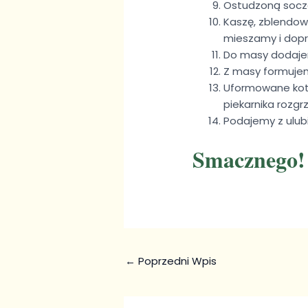
Ostudzoną socze
Kaszę, zblendow
mieszamy i dopr
Do masy dodajemy
Z masy formujemy
Uformowane kotl
piekarnika rozg
Podajemy z ulu
Smacznego!
←
Poprzedni Wpis