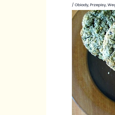
/
Obiady
,
Przepisy
,
We