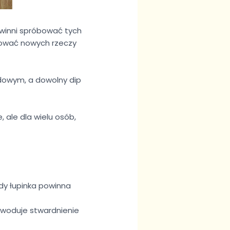
powinni spróbować tych
óbować nowych rzeczy
dowym, a dowolny dip
ale dla wielu osób,
dy łupinka powinna
owoduje stwardnienie