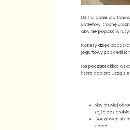
Dzisiaj danie dla fanów
kotletów, trochę uroz
aby nie popaść w rutyn
Kotlety dzięki dodat
jogurtowy podkreśli ic
Na początek kilka wsk
które dopiero uczą s
Aby łatwiej obr
zejść bez probl
Soczewicę solim
ziaren.