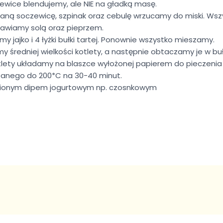
wice blendujemy, ale NIE na gładką masę.
aną soczewicę, szpinak oraz cebulę wrzucamy do miski. Ws
awiamy solą oraz pieprzem.
 jajko i 4 łyżki bułki tartej. Ponownie wszystko mieszamy.
 średniej wielkości kotlety, a następnie obtaczamy je w buł
ety układamy na blaszce wyłożonej papierem do pieczenia
rzanego do 200*C na 30-40 minut.
bionym dipem jogurtowym np. czosnkowym