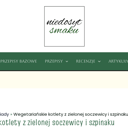
Przepisy bazowe
Przepisy
Recenzje
Artykuł
iady
Wegetariańskie kotlety z zielonej soczewicy i szpinak
kotlety z zielonej soczewicy i szpinaku