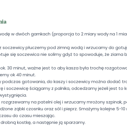
nia
dę w dwóch garnkach (proporcja to 2 miary wody na 1 miar
az soczewicy płuczemy pod zimną wodą i wrzucamy do gotu
tuje się soczewica nie solimy gdyż to spowoduje, że ziarna b
ok. 30 minut, ważne jest to aby kasza była trochę rozgotow
emy ok 40 minut.
y podczas gotowania, do kaszy i soczewicy można dodać tr
i soczewicę ściągamy z palnika, odcedzamy jeżeli jest to k
ystygnięcia.
 rozgrzewamy na patelni olej i wrzucamy mrożony szpinak, 
żone ząbki czosnku oraz sól i pieprz. Smażymy kolejne 5-10
 czasu do czasu mieszając.
 drobną kostkę, a następnie ją sparzamy.