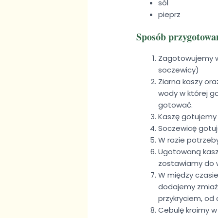
sól
pieprz
Sposób przygotowa
Zagotowujemy wo
soczewicy)
Ziarna kaszy or
wody w której go
gotować.
Kaszę gotujemy 
Soczewicę gotuj
W razie potrzeb
Ugotowaną kaszę 
zostawiamy do w
W między czasie
dodajemy zmiażd
przykryciem, od
Cebulę kroimy w