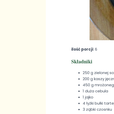
ilość porcji
: 6
Składniki
250 g zielonej s
200 g kaszy jęcz
450 g mrożoneg
1 duża cebula
1 jajko
4 łyżki bułki tar
3 ząbki czosnku