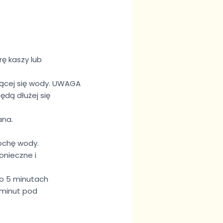
ę kaszy lub
jącej się wody. UWAGA
ędą dłużej się
ana.
ochę wody.
onieczne i
po 5 minutach
 minut pod