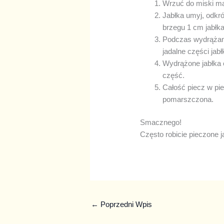
Wrzuć do miski ma
Jabłka umyj, odkró
brzegu 1 cm jabłka
Podczas wydrążani
jadalne części jab
Wydrążone jabłka o
część.
Całość piecz w pi
pomarszczona.
Smacznego!
Często robicie pieczone ja
←
Poprzedni Wpis