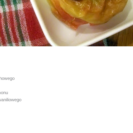
chowego
monu
waniliowego