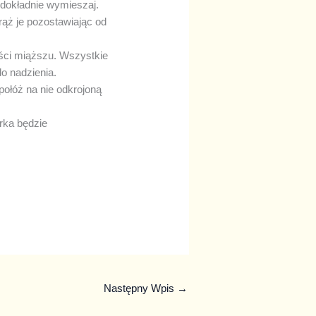
 dokładnie wymieszaj.
rąż je pozostawiając od
ęści miąższu. Wszystkie
do nadzienia.
połóż na nie odkrojoną
rka będzie
Następny Wpis
→