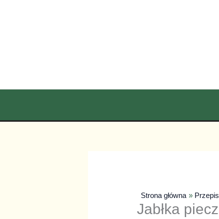
Przejdź
do
treści
Strona główna
Przepi
Jabłka piec