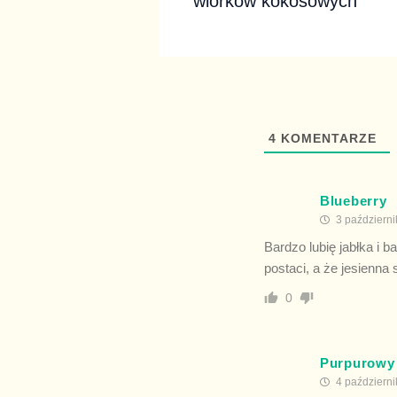
wiórków kokosowych
4
KOMENTARZE
Blueberry
3 październi
Bardzo lubię jabłka i 
postaci, a że jesienna
0
Purpurowy
4 październi