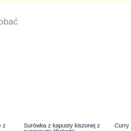
dobać
 z
Surówka z kapusty kiszonej z
Curry 