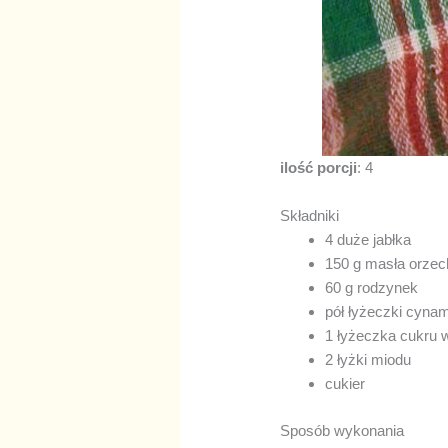
ilość porcji
: 4
Składniki
4 duże jabłka
150 g masła orze
60 g rodzynek
pół łyżeczki cyna
1 łyżeczka cukru 
2 łyżki miodu
cukier
Sposób wykonania