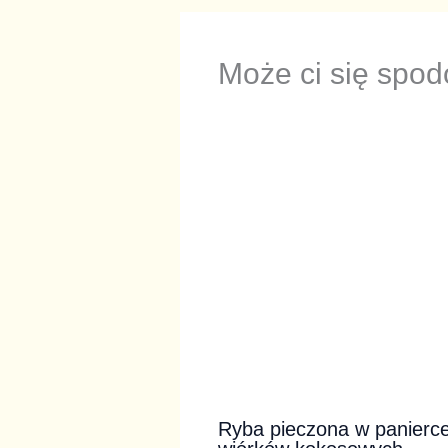
Może ci się spo
Ryba pieczona w panierce