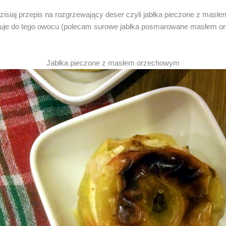
isiaj przepis na rozgrzewający deser czyli jabłka pieczone z masł
suje do tego owocu (polecam surowe jabłka posmarowane masłem 
Jabłka pieczone z masłem orzechowym