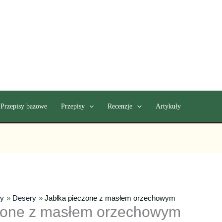
Przepisy bazowe
Przepisy
Recenzje
Artykuły
sy
Desery
Jabłka pieczone z masłem orzechowym
zone z masłem orzechowym