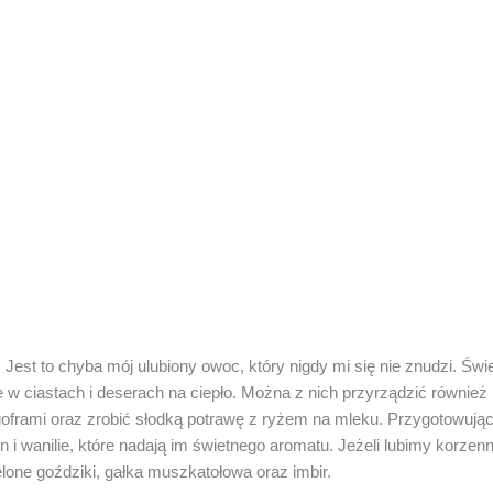
. Jest to chyba mój ulubiony owoc, który nigdy mi się nie znudzi. Świ
 w ciastach i deserach na ciepło. Można z nich przyrządzić również 
goframi oraz zrobić słodką potrawę z ryżem na mleku. Przygotowując
 i wanilie, które nadają im świetnego aromatu. Jeżeli lubimy korzen
lone goździki, gałka muszkatołowa oraz imbir.