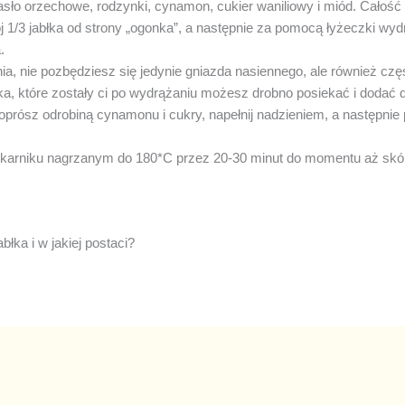
sło orzechowe, rodzynki, cynamon, cukier waniliowy i miód. Całość
j 1/3 jabłka od strony „ogonka”, a następnie za pomocą łyżeczki wyd
.
a, nie pozbędziesz się jedynie gniazda nasiennego, ale również cz
łka, które zostały ci po wydrążaniu możesz drobno posiekać i dodać 
prósz odrobiną cynamonu i cukry, napełnij nadzieniem, a następnie 
ekarniku nagrzanym do 180*C przez 20-30 minut do momentu aż skó
błka i w jakiej postaci?