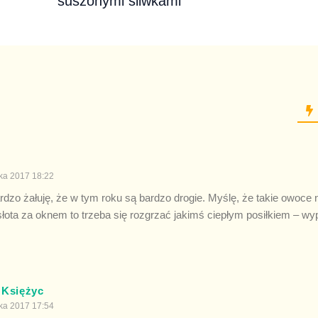
suszonymi śliwkami
ka 2017 18:22
bardzo żałuję, że w tym roku są bardzo drogie. Myślę, że takie owoce 
 słota za oknem to trzeba się rozgrzać jakimś ciepłym posiłkiem – wy
 Księżyc
ka 2017 17:54