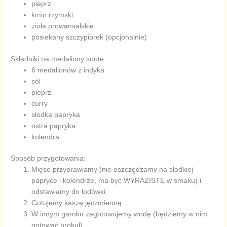
pieprz
kmin rzymski
zioła prowansalskie
posiekany szczypiorek (opcjonalnie)
Składniki na medaliony soute:
6 medalionów z indyka
sól
pieprz
curry
słodka papryka
ostra papryka
kolendra
Sposób przygotowania:
Mięso przyprawiamy (nie oszczędzamy na słodkiej
papryce i kolendrze, ma być WYRAZISTE w smaku) i
odstawiamy do lodówki.
Gotujemy kaszę jęczmienną.
W innym garnku zagotowujemy wodę (będziemy w nim
gotować brokuł)