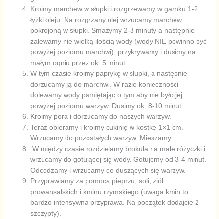
Kroimy marchew w słupki i rozgrzewamy w garnku 1-2
łyżki oleju. Na rozgrzany olej wrzucamy marchew
pokrojoną w słupki. Smażymy 2-3 minuty a następnie
zalewamy nie wielką ilością wody (wody NIE powinno być
powyżej poziomu marchwi), przykrywamy i dusimy na
małym ogniu przez ok. 5 minut.
W tym czasie kroimy paprykę w słupki, a następnie
dorzucamy ją do marchwi. W razie konieczności
dolewamy wody pamiętając o tym aby nie było jej
powyżej poziomu warzyw. Dusimy ok. 8-10 minut
Kroimy pora i dorzucamy do naszych warzyw.
Teraz obieramy i kroimy cukinię w kostkę 1×1 cm.
Wrzucamy do pozostałych warzyw. Mieszamy.
W między czasie rozdzielamy brokuła na małe różyczki i
wrzucamy do gotującej się wody. Gotujemy od 3-4 minut.
Odcedzamy i wrzucamy do duszących się warzyw.
Przyprawiamy za pomocą pieprzu, soli, ziół
prowansalskich i kminu rzymskiego (uwaga kmin to
bardzo intensywna przyprawa. Na początek dodajcie 2
szczypty).