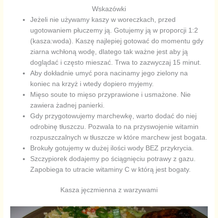
Wskazówki
Jeżeli nie używamy kaszy w woreczkach, przed
ugotowaniem płuczemy ją. Gotujemy ją w proporcji 1:2
(kasza:woda). Kaszę najlepiej gotować do momentu gdy
ziarna wchłoną wodę, dlatego tak ważne jest aby ją
doglądać i często mieszać. Trwa to zazwyczaj 15 minut.
Aby dokładnie umyć pora nacinamy jego zielony na
koniec na krzyż i wtedy dopiero myjemy.
Mięso soute to mięso przyprawione i usmażone. Nie
zawiera żadnej panierki.
Gdy przygotowujemy marchewkę, warto dodać do niej
odrobinę tłuszczu. Pozwala to na przyswojenie witamin
rozpuszczalnych w tłuszcze w które marchew jest bogata.
Brokuły gotujemy w dużej ilości wody BEZ przykrycia.
Szczypiorek dodajemy po ściągnięciu potrawy z gazu.
Zapobiega to utracie witaminy C w którą jest bogaty.
Kasza jęczmienna z warzywami