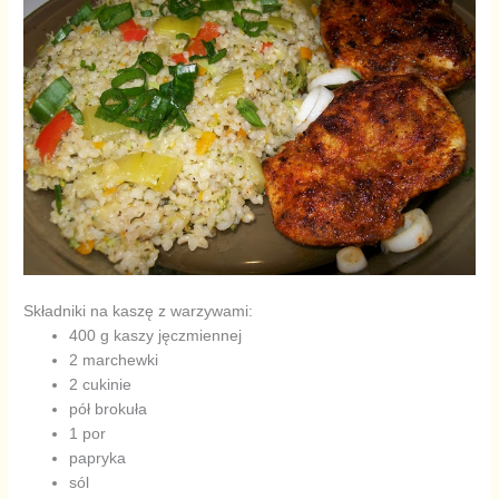
Składniki na kaszę z warzywami:
400 g kaszy jęczmiennej
2 marchewki
2 cukinie
pół brokuła
1 por
papryka
sól