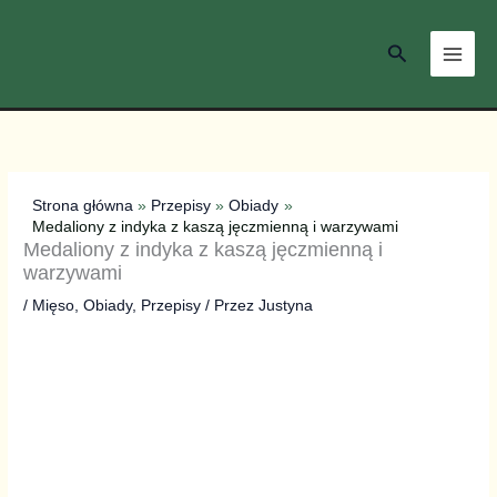
Przejdź
do
Szukaj
treści
Strona główna
Przepisy
Obiady
Medaliony z indyka z kaszą jęczmienną i warzywami
Medaliony z indyka z kaszą jęczmienną i
warzywami
/
Mięso
,
Obiady
,
Przepisy
/ Przez
Justyna