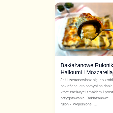
Bakłażanowe
Ruloniki
z
Halloumi
i
Mozzarellą
Bakłażanowe Rulonik
Halloumi i Mozzarellą
Jeśli zastanawiasz się, co zrobi
bakłażana, oto pomysł na danie
które zachwyci smakiem i prost
przygotowania. Bakłażanowe
ruloniki wypełnione […]