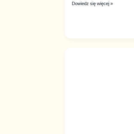
Dowiedz się więcej »
Krokiety
ziemniaczane
z
serem
i
boczkiem