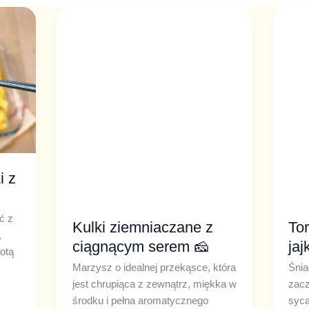
Kulki
Tortil
ziemniaczane
na
z
śnia
ciągnącym
z
serem
jajk
🧀
i z
ć z
Kulki ziemniaczane z
Tor
,
ciągnącym serem 🧀
jaj
otą
Marzysz o idealnej przekąsce, która
Śnia
jest chrupiąca z zewnątrz, miękka w
zacz
środku i pełna aromatycznego
sycą