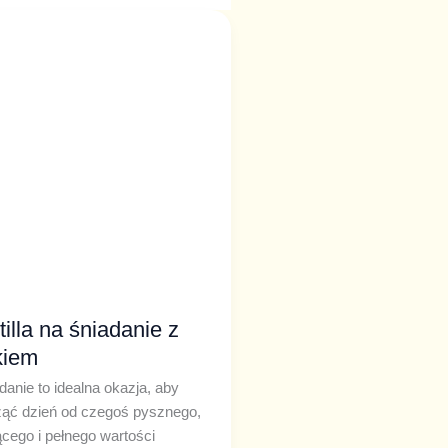
la
danie
iem
tilla na śniadanie z
kiem
danie to idealna okazja, aby
ąć dzień od czegoś pysznego,
cego i pełnego wartości