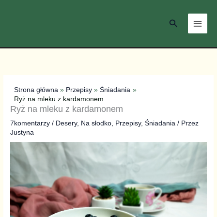
Przejdź
do
Szukaj
treści
Strona główna
Przepisy
Śniadania
Ryż na mleku z kardamonem
Ryż na mleku z kardamonem
7komentarzy
/
Desery
,
Na słodko
,
Przepisy
,
Śniadania
/ Przez
Justyna