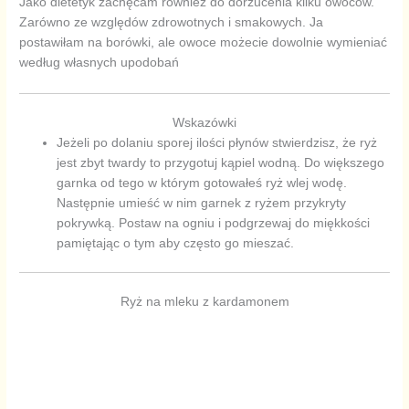
Jako dietetyk zachęcam również do dorzucenia kilku owoców.
Zarówno ze względów zdrowotnych i smakowych. Ja
postawiłam na borówki, ale owoce możecie dowolnie wymieniać
według własnych upodobań
Wskazówki
Jeżeli po dolaniu sporej ilości płynów stwierdzisz, że ryż
jest zbyt twardy to przygotuj kąpiel wodną. Do większego
garnka od tego w którym gotowałeś ryż wlej wodę.
Następnie umieść w nim garnek z ryżem przykryty
pokrywką. Postaw na ogniu i podgrzewaj do miękkości
pamiętając o tym aby często go mieszać.
Ryż na mleku z kardamonem