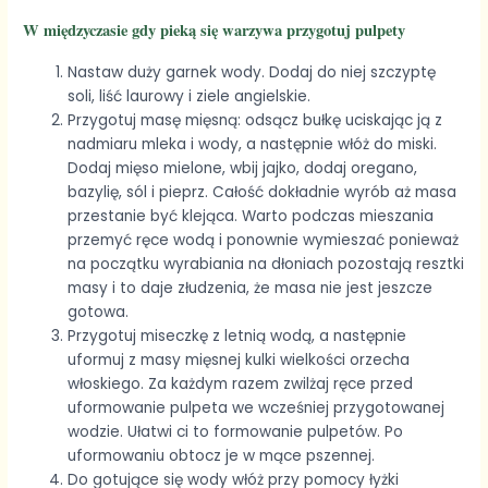
W międzyczasie gdy pieką się warzywa przygotuj pulpety
Nastaw duży garnek wody. Dodaj do niej szczyptę
soli, liść laurowy i ziele angielskie.
Przygotuj masę mięsną: odsącz bułkę uciskając ją z
nadmiaru mleka i wody, a następnie włóż do miski.
Dodaj mięso mielone, wbij jajko, dodaj oregano,
bazylię, sól i pieprz. Całość dokładnie wyrób aż masa
przestanie być klejąca. Warto podczas mieszania
przemyć ręce wodą i ponownie wymieszać ponieważ
na początku wyrabiania na dłoniach pozostają resztki
masy i to daje złudzenia, że masa nie jest jeszcze
gotowa.
Przygotuj miseczkę z letnią wodą, a następnie
uformuj z masy mięsnej kulki wielkości orzecha
włoskiego. Za każdym razem zwilżaj ręce przed
uformowanie pulpeta we wcześniej przygotowanej
wodzie. Ułatwi ci to formowanie pulpetów. Po
uformowaniu obtocz je w mące pszennej.
Do gotujące się wody włóż przy pomocy łyżki