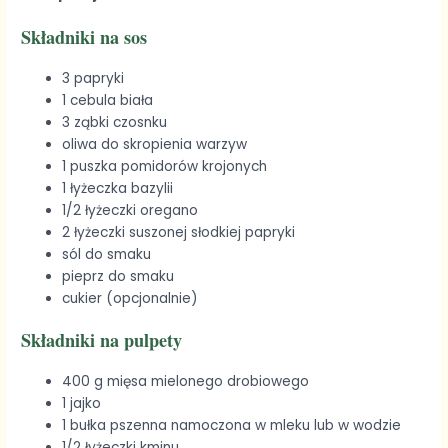
Składniki na sos
3 papryki
1 cebula biała
3 ząbki czosnku
oliwa do skropienia warzyw
1 puszka pomidorów krojonych
1 łyżeczka bazylii
1/2 łyżeczki oregano
2 łyżeczki suszonej słodkiej papryki
sól do smaku
pieprz do smaku
cukier (opcjonalnie)
Składniki na pulpety
400 g mięsa mielonego drobiowego
1 jajko
1 bułka pszenna namoczona w mleku lub w wodzie
1/2 łyżeczki kminu