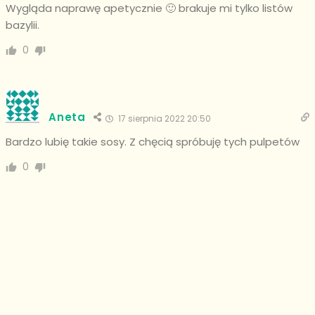
Wygląda naprawę apetycznie 🙂 brakuje mi tylko listów
bazylii.
0
Aneta
17 sierpnia 2022 20:50
Bardzo lubię takie sosy. Z chęcią spróbuję tych pulpetów
0