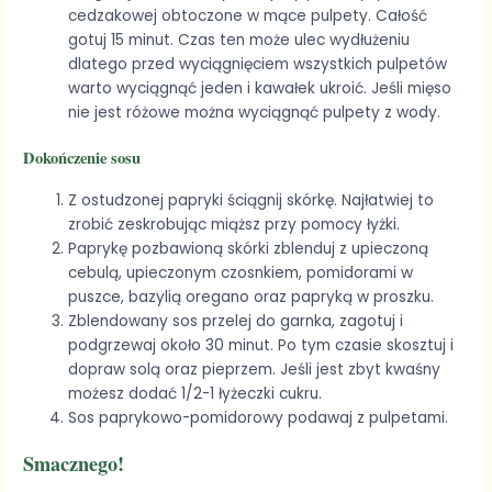
cedzakowej obtoczone w mące pulpety. Całość
gotuj 15 minut. Czas ten może ulec wydłużeniu
dlatego przed wyciągnięciem wszystkich pulpetów
warto wyciągnąć jeden i kawałek ukroić. Jeśli mięso
nie jest różowe można wyciągnąć pulpety z wody.
Dokończenie sosu
Z ostudzonej papryki ściągnij skórkę. Najłatwiej to
zrobić zeskrobując miąższ przy pomocy łyżki.
Paprykę pozbawioną skórki zblenduj z upieczoną
cebulą, upieczonym czosnkiem, pomidorami w
puszce, bazylią oregano oraz papryką w proszku.
Zblendowany sos przelej do garnka, zagotuj i
podgrzewaj około 30 minut. Po tym czasie skosztuj i
dopraw solą oraz pieprzem. Jeśli jest zbyt kwaśny
możesz dodać 1/2-1 łyżeczki cukru.
Sos paprykowo-pomidorowy podawaj z pulpetami.
Smacznego!