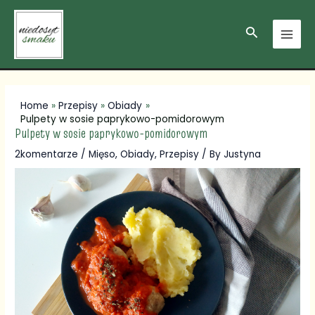
Skip
Post
MAI
to
navigation
Search
MEN
content
Home
Przepisy
Obiady
Pulpety w sosie paprykowo-pomidorowym
Pulpety w sosie paprykowo-pomidorowym
2komentarze
/
Mięso
,
Obiady
,
Przepisy
/ By
Justyna