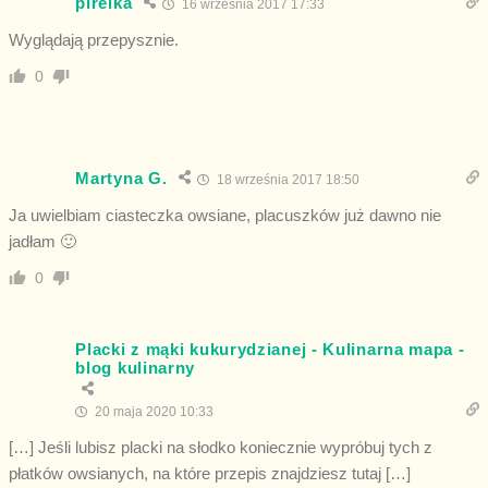
pirelka
16 września 2017 17:33
Wyglądają przepysznie.
0
Martyna G.
18 września 2017 18:50
Ja uwielbiam ciasteczka owsiane, placuszków już dawno nie
jadłam 🙂
0
Placki z mąki kukurydzianej - Kulinarna mapa -
blog kulinarny
20 maja 2020 10:33
[…] Jeśli lubisz placki na słodko koniecznie wypróbuj tych z
płatków owsianych, na które przepis znajdziesz tutaj […]