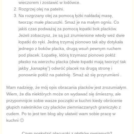
wieczorem i zostawić w lodówce.
Rozgrzej olej na patelni.
Na rozgrzany olej za pomocą łyżki nakładaj masę,
tworząc małe placuszki. Smaż je na małym ogniu. Co
jakiś czas podważaj za pomocą łopatki bok placków.
Jeżeli zobaczysz, że są już zrumienione wtedy weź dwie
łopatki do ręki. Jedną trzymaj pionowo tak aby dotykała
jednego z boków placka, drugą wsuń pewnym ruchem
pod placek. Łopatkę, którą trzymasz pionowo połóż
płasko na wierzchu placka (dwie łopatki mają tworzyć tak
jakby „kanapkę”) odwróć placek na drugą stronę i
ponownie połóż na patelnię. Smaż aż się przyrumieni .
Mam nadzieję, że mój opis obracania placków jest zrozumiałym.
Wiem, że dla niektórych może on wydawać się śmieszny, ale
przypomnijcie sobie wasze początki w kuchni kiedy obrócenie
głupich naleśników czy placków ziemniaczanych graniczyło z
cudem. Po to jest ten blog aby ułatwić wam sobie pracę w
kuchni 🙂
Czym posłodzić placuszki z płatków owsianych?