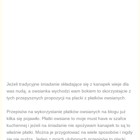
Jeżeli tradycyjne śniadanie składające się z kanapek wieje dla
was nudą, a owsianka wychodzi wam bokiem to skorzystajcie z
tych przepysznych propozycji na placki z płatków owsianych.
Przepisów na wykorzystanie płatków owsianych na blogu już
kilka się pojawiło. Płatki owsiane to moje must have w szafce
kuchennej i jeżeli na śniadanie nie spożywam kanapek to są to
właśnie płatki. Można je przygotować na wiele sposobów i nigdy
się nie nudzą. Jeden z moich ulubionych przepisów to placki