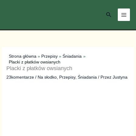
Przejdź
do
Szukaj
treści
Strona główna
Przepisy
Śniadania
Placki z płatków owsianych
Placki z płatków owsianych
23komentarze
/
Na słodko
,
Przepisy
,
Śniadania
/ Przez
Justyna