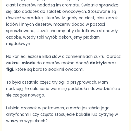
ciast i deserów nadadzą im aromatu. Świetnie sprawdzą
się jako dodatek do sałatek owocowych. Stosowane są
również w produkcji likierów. Migdały co ciast, ciasteczek
lodów i innych deserów możemy dodać w postaci
sproszkowanej. Jeżeli chcemy aby dodatkowo stanowiły
ozdobę, wtedy taki wyrób dekorujemy płatkami
migdałowymi.
Na koniec jeszcze kilka słów o zamiennikach cukru. Oprócz
cukru
i
miodu
do deserów można dodać
daktyle
oraz
figi,
które są bardzo słodkimi owocami.
To była ostatnia część trylogii o przyprawach. Mam
nadzieję, że cała seria wam się podobała i dowiedzieliście
się czegoś nowego.
Lubicie czosnek w potrawach, a może jesteście jego
antyfanami i czy często stosujecie bakalie lub cytrynę w
waszych wypiekach?