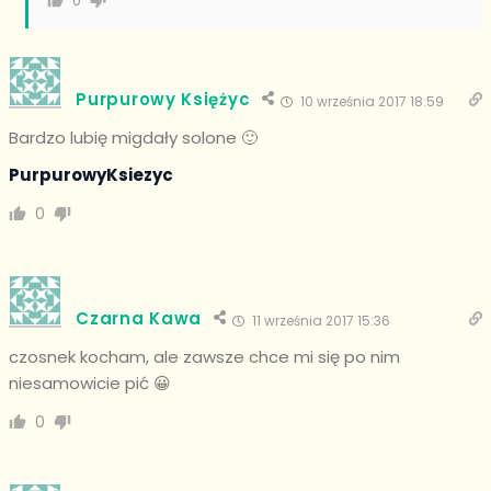
0
Purpurowy Księżyc
10 września 2017 18:59
Bardzo lubię migdały solone 🙂
PurpurowyKsiezyc
0
Czarna Kawa
11 września 2017 15:36
czosnek kocham, ale zawsze chce mi się po nim
niesamowicie pić 😀
0