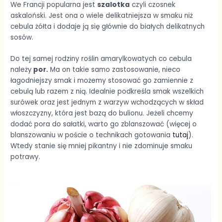
We Francji popularna jest
szalotka
czyli czosnek
askaloński. Jest ona o wiele delikatniejsza w smaku niż
cebula żółta i dodaje ją się głównie do białych delikatnych
sosów.
Do tej samej rodziny roślin amarylkowatych co cebula
należy
por.
Ma on takie samo zastosowanie, nieco
łagodniejszy smak i możemy stosować go zamiennie z
cebulą lub razem z nią. Idealnie podkreśla smak wszelkich
surówek oraz jest jednym z warzyw wchodzących w skład
włoszczyzny, która jest bazą do bulionu. Jeżeli chcemy
dodać pora do sałatki, warto go zblanszować (więcej o
blanszowaniu w poście o technikach gotowania
tutaj
).
Wtedy stanie się mniej pikantny i nie zdominuje smaku
potrawy.