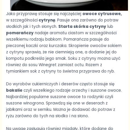
Jako przyprawę stosuje się najczęściej
owoce cytrusowe,
w szczególności
cytrynę
. Pasuje ona zarówno do potraw
słodkich jak i tych słonych.
Starta skórka cytryny
lub
pomarańczy
nadaje aromatu ciastom w szczególności
wszelkiemu rodzaju babkom. Pomarańcza pasuje do
pieczonej kaczki oraz kurczaka. Skropienie owoców sokiem
z cytryny sprawia, że nie ciemnieją one, a dodanie jej do
kompotu podkreśla jego smak. Soku z cytryny można użyć
również do sosu Winegret zamiast octu. Razem z
tymiankiem sok z cytryny to świetna przyprawa do ryb.
Do wyrobów cukierniczych i deserów często stosuje się
bakalie
czyli wszelkiego rodzaje orzechy i suszone owoce.
Najbardziej popularne suszone owoce to rodzynki czyli
suszone winogrona. Sprawdzą się one w deserach z
jabłkami oraz w serniku. Można je dodawać do potraw z
ryżu zarówno do tych na słodko i na słono.
Na uwagę zasługują również migdały, które dodane do