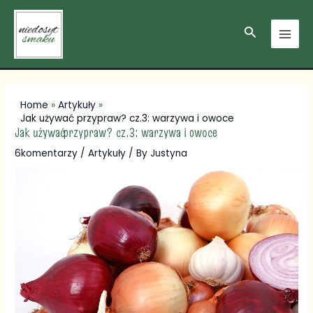
Skip
Post
MAI
to
navigation
Search
MEN
content
Home
Artykuły
Jak używać przypraw? cz.3: warzywa i owoce
Jak używać przypraw? cz.3: warzywa i owoce
6komentarzy
/
Artykuły
/ By
Justyna