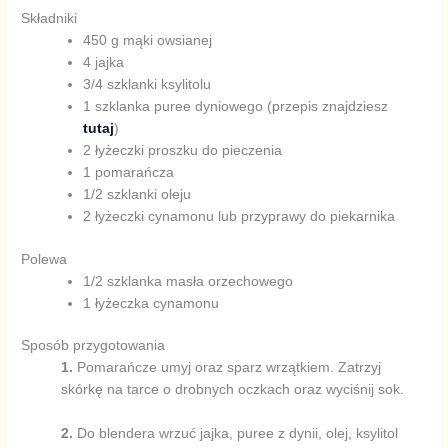
Składniki
450 g mąki owsianej
4 jajka
3/4 szklanki ksylitolu
1 szklanka puree dyniowego (przepis znajdziesz
tutaj
)
2 łyżeczki proszku do pieczenia
1 pomarańcza
1/2 szklanki oleju
2 łyżeczki cynamonu lub przyprawy do piekarnika
Polewa
1/2 szklanka masła orzechowego
1 łyżeczka cynamonu
Sposób przygotowania
1.
Pomarańcze umyj oraz sparz wrzątkiem. Zatrzyj
skórkę na tarce o drobnych oczkach oraz wyciśnij sok.
2.
Do blendera wrzuć jajka, puree z dynii, olej, ksylitol