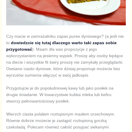
Czy macie w zamrażalniku zapas puree dyniowego? (a jeśli nie
to
dowiedzcie się tutaj dlaczego warto taki zapas sobie
przygotować
). Maam dla was propozycje z jego
wykorzystaniem na jesienny wypiek. Proszę aby osoby będące
na diecie i wszystkie fit świry proszę nie zamykały przeglądarki.
Owsiane ciasto dyniowe, które dzisiaj proponuje możecie bez
wyrzutów sumienia włączyć w swój jadłospis.
Przygotujcie je do popołudniowej kawy lub jako posiłek na
drugie śniadanie. W towarzystwie kubka mleka lub kefiru
stworzy pełnowartościowy posiłek.
Wierzch ciasta polałam roztopionym masłem orzechowym.
Równie dobrze możecie je zastąpić roztopioną gorzką
czekoladą. Polecam również całość posypać siekanymi