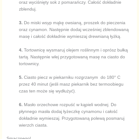
oraz wyciśnięty sok z pomarańczy. Całość dokładnie
zblenduj.
3.
Do miski wsyp mąkę owsianą, proszek do pieczenia
oraz cynamon. Następnie dodaj wcześniej zblendowaną
masę i całość dokładnie wymieszaj drewnianą łyżką.
4.
Tortownicę wysmaruj olejem roślinnym i oprósz bułką
tartą. Następnie wlej przygotowaną masę na ciasto do
tortownicy.
5.
Ciasto piecz w piekarniku rozgrzanym do 180
°
C
przez 40 minut (jeśli masz piekarnik bez termoobiegu
czas ten może się wydłużyć).
6.
Masło orzechowe rozpuść w kąpieli wodnej. Do
płynnego masła dodaj łyżeczkę cynamonu i całość
dokładnie wymieszaj. Przygotowaną polewą posmaruj
wierzch ciasta.
Smacznego!