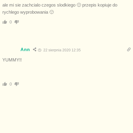
ale mi sie zachcialo czegos slodkiego 🙂 przepis kopiuje do
rychlego wyprobowania 🙂
0
Ann
22 sierpnia 2020 12:35
YUMMY!!
0