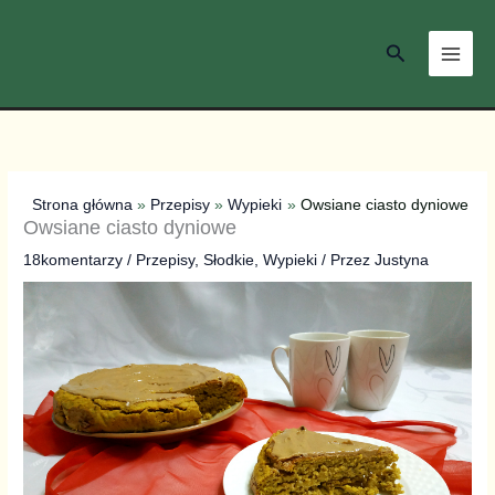
Przejdź
do
Szukaj
treści
Strona główna
Przepisy
Wypieki
Owsiane ciasto dyniowe
Owsiane ciasto dyniowe
18komentarzy
/
Przepisy
,
Słodkie
,
Wypieki
/ Przez
Justyna