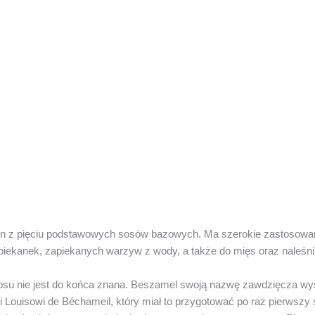
n z pięciu podstawowych sosów bazowych. Ma szerokie zastosowani
piekanek, zapiekanych warzyw z wody, a także do mięs oraz naleśn
 sosu nie jest do końca znana. Beszamel swoją nazwę zawdzięcza 
 Louisowi de Béchameil, który miał to przygotować po raz pierwsz