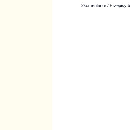
2komentarze
/
Przepisy 