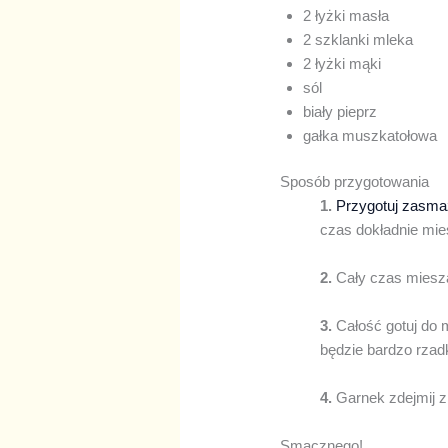
2 łyżki masła
2 szklanki mleka
2 łyżki mąki
sól
biały pieprz
gałka muszkatołowa
Sposób przygotowania
1.
Przygotuj zasma
czas dokładnie mie
2.
Cały czas miesz
3.
Całość gotuj do 
będzie bardzo rzadk
4.
Garnek zdejmij z
Smacznego!