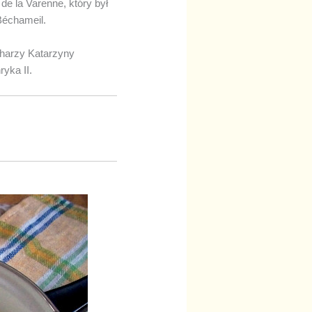
de la Varenne, który był
Béchameil.
charzy Katarzyny
ryka II.