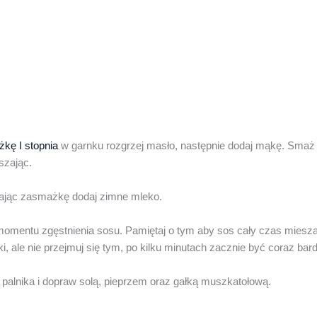
żkę I stopnia
w garnku rozgrzej masło, następnie dodaj mąkę. Smaż j
szając.
ając zasmażkę dodaj zimne mleko.
momentu zgęstnienia sosu. Pamiętaj o tym aby sos cały czas mies
i, ale nie przejmuj się tym, po kilku minutach zacznie być coraz bard
 palnika i dopraw solą, pieprzem oraz gałką muszkatołową.