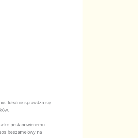
e. Idealnie sprawdza się
ików.
wysoko postanowionemu
y sos beszamelowy na