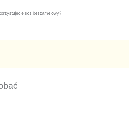
korzystujecie sos beszamelowy?
dobać