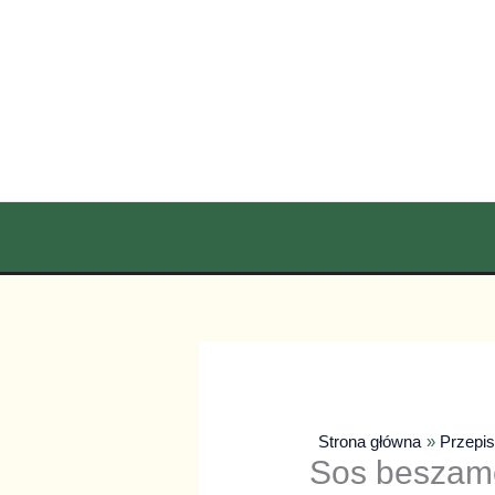
Przejdź
do
treści
Strona główna
Przepi
Sos beszam