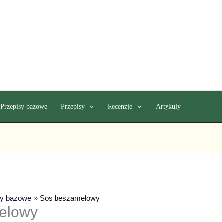
Przepisy bazowe
Przepisy
Recenzje
Artykuły
sy bazowe
Sos beszamelowy
elowy