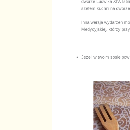
dworze Ludwika XIV. Istni
szefem kuchni na dworze
Inna wersja wydarzeń mó
Medycyjskiej, którzy przyb
Jeżeli w twoim sosie pows