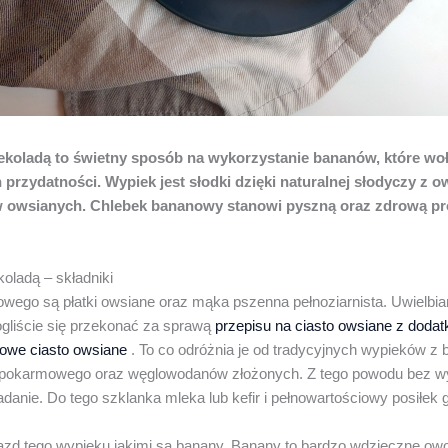
koladą to świetny sposób na wykorzystanie bananów, które woła
n przydatności. Wypiek jest słodki dzięki naturalnej słodyczy z
 owsianych. Chlebek bananowy stanowi pyszną oraz zdrową pr
oladą – składniki
wego są płatki owsiane oraz mąka pszenna pełnoziarnista. Uwielb
gliście się przekonać za sprawą
przepisu na ciasto owsiane z dod
iowe ciasto owsiane
. To co odróżnia je od tradycyjnych wypieków z 
 pokarmowego oraz węglowodanów złożonych. Z tego powodu bez w
iadanie. Do tego szklanka mleka lub kefir i pełnowartościowy posiłek 
azd tego wypieku jakimi są banany. Banany to bardzo wdzięczne ow