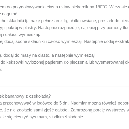
iem do przygotowywania ciasta ustaw piekarnik na 180°C. W czasie g
ę nagrzać.
he składniki tj. mąkę pełnoziarnistą, płatki owsiane, proszek do pie
j i pokrój w plastry. Następnie rozgnieć je, najlepiej przy pomocy tł
ej i całość wymieszaj.
dodaj suche składniki i całość wymieszaj. Następnie dodaj ekstrak
, dodaj do masy na ciasto, a następnie wymieszaj.
do keksówki wyłożonej papierem do pieczenia lub wysmarowanej ole
y.
ek bananowy z czekoladą?
przechowywać w lodówce do 5 dni. Nadmiar można również poporc
e, że nie zdołacie sami zjeść całości. Zamrożoną porcję wystarczy
cie się cieszyć pysznym, słodkim śniadanie.