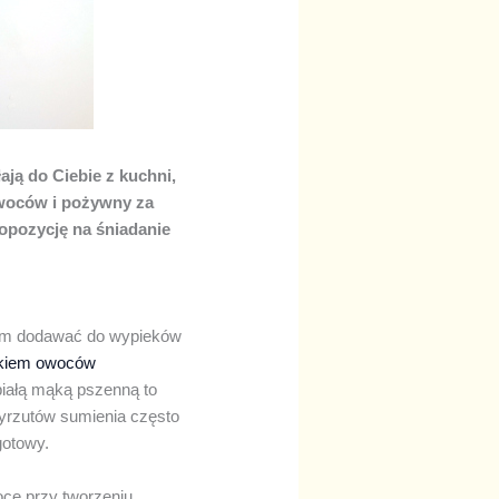
ją do Ciebie z kuchni,
 owoców i pożywny za
opozycję na śniadanie
iam dodawać do wypieków
atkiem owoców
białą mąką pszenną to
yrzutów sumienia często
gotowy.
oce przy tworzeniu