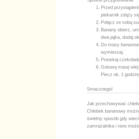
Przed przystąpien
piekarnik zdąży si
Połącz ze sobą suc
Banany obierz, umy
dwa jajka, dodaj ol
Do masy bananowej 
wymieszaj.
Posiekaj czekoladę
Gotową masę wlej 
Piecz ok. 1 godzin
Smacznego!
Jak przechowywać chleb
Chlebek bananowy można 
świetny sposób gdy wieci
zamrażalnika i rano może