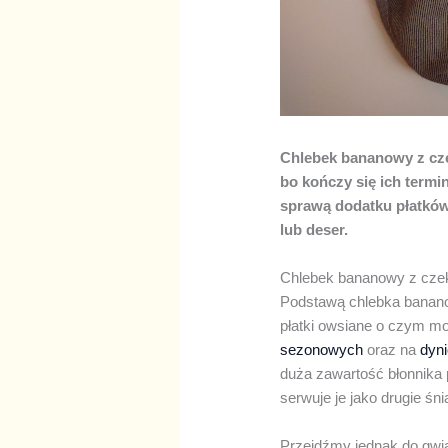
Chlebek bananowy z cze
bo kończy się ich termi
sprawą dodatku płatków
lub deser.
Chlebek bananowy z czek
Podstawą chlebka banano
płatki owsiane o czym mo
sezonowych
oraz na
dyn
duża zawartość błonnika
serwuje je jako drugie śn
Przejdźmy jednak do gwi