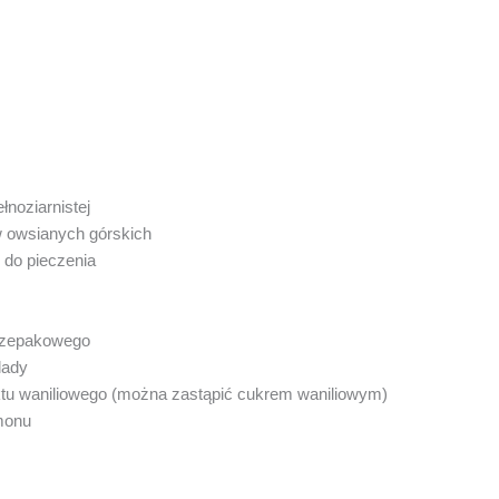
łnoziarnistej
w owsianych górskich
 do pieczenia
 rzepakowego
lady
ktu waniliowego (można zastąpić cukrem waniliowym)
monu