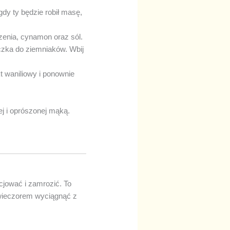
dy ty będzie robił masę,
czenia, cynamon oraz sól.
uczka do ziemniaków. Wbij
t waniliowy i ponownie
j i oprószonej mąką.
jować i zamrozić. To
 wieczorem wyciągnąć z