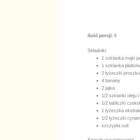
ilość porcji
: 8
Składniki
1 szklanka mąki pe
1 szklanka płatkó
2 łyżeczki proszku
4 banany
2 jajka
1/2 szklanki oleju
1/2 tabliczki czeko
1 łyżeczka ekstra
1/2 łyżeczki cyna
szczypta soli
Sposób przygotowania