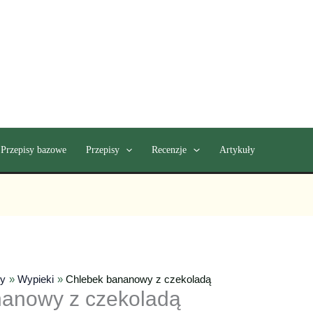
Przepisy bazowe
Przepisy
Recenzje
Artykuły
sy
Wypieki
Chlebek bananowy z czekoladą
anowy z czekoladą