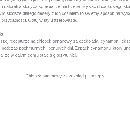
Ich naturalna słodycz sprawia, że nie trzeba używać dodatkowego słod
 tym słodsze dlatego desery z ich udziałem to świetny sposób na wy
 przydatności. Gotuj w stylu #zerowaste.
ku
szej recepturze na chlebek bananowy są czekolada, cynamon i ekstr
ie podczas pochmurnych i ponurych dni. Zapach cynamonu, który uno
, że w całym domu staje się przytulniej.
Chlebek bananowy z czekoladą – przepis