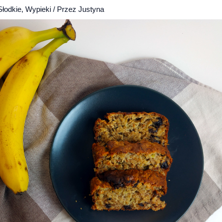
Słodkie
,
Wypieki
/ Przez
Justyna