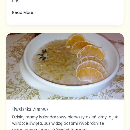
nie
Read More »
Owsianka
zimowa
Owsianka zimowa
Dzisiaj mamy kalendarzowy pierwszy dzień zimy, a już
wkrótce święta. Już widzę oczami wyobraźni te
przepyszne pierogi z różnymi farszami,