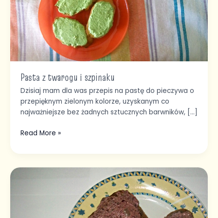
Pasta z twarogu i szpinaku
Dzisiaj mam dla was przepis na pastę do pieczywa o
przepięknym zielonym kolorze, uzyskanym co
najważniejsze bez żadnych sztucznych barwników, […]
Read More »
Pasta
z
czerwonej
fasoli