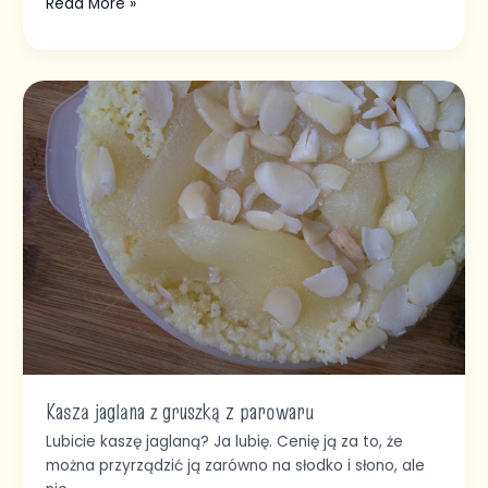
Read More »
Kasza
jaglana
z
gruszką
z
parowaru
Kasza jaglana z gruszką z parowaru
Lubicie kaszę jaglaną? Ja lubię. Cenię ją za to, że
można przyrządzić ją zarówno na słodko i słono, ale