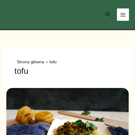
Przejdź
do
Szukaj
treści
Strona główna
tofu
tofu
Makaron
z
pesto
i
szpinakiem