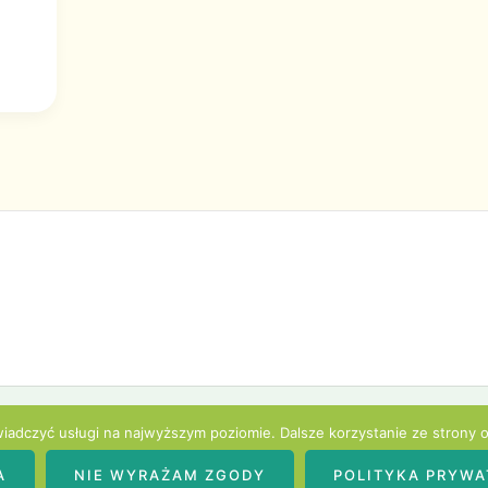
Copyright © 2026 niedosyt smaku | Powered by niedosyt smaku
wiadczyć usługi na najwyższym poziomie. Dalsze korzystanie ze strony o
Polityka prywatności
A
NIE WYRAŻAM ZGODY
POLITYKA PRYWA