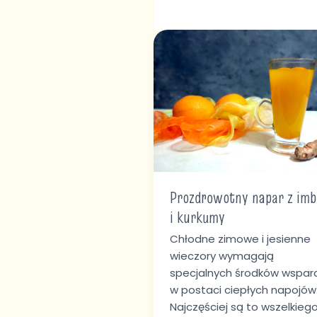
Prozdrowotny
napar
z
imbiru
i
kurkumy
Prozdrowotny napar z imb
i kurkumy
Chłodne zimowe i jesienne
wieczory wymagają
specjalnych środków wspar
w postaci ciepłych napojów
Najczęściej są to wszelkieg