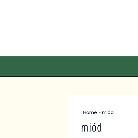
Skip
to
content
Home
miód
miód