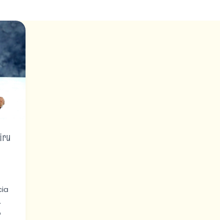
iru
cia
.
o