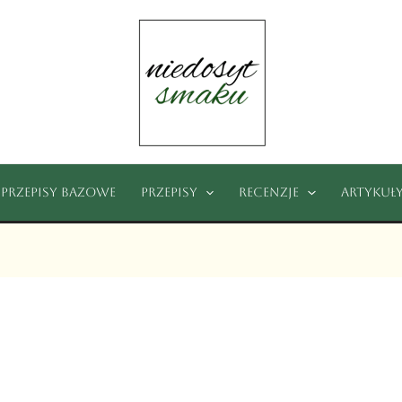
Przepisy bazowe
Przepisy
Recenzje
Artykuł