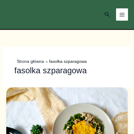
Przejdź
do
Szukaj
treści
Strona główna
fasolka szparagowa
fasolka szparagowa
Kasza
jaglana
z
mięsem
mielonym
i
fasolką