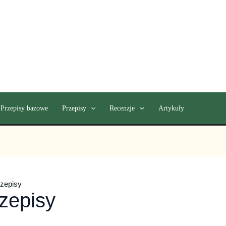
Przepisy bazowe
Przepisy
Recenzje
Artykuły
zepisy
zepisy