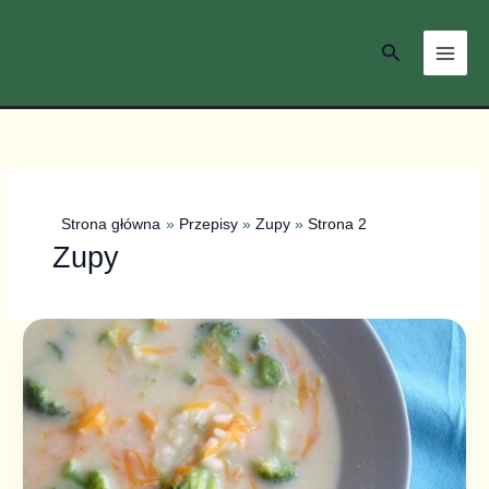
Przejdź
do
Szukaj
treści
Strona główna
Przepisy
Zupy
Strona 2
Zupy
Zupa
ryżowa
z
brokułem