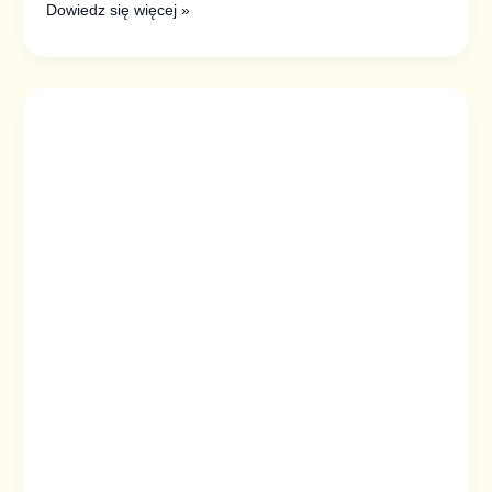
Dowiedz się więcej »
Zupa
krem
z
marchewki