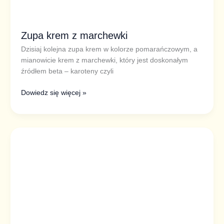
Zupa krem z marchewki
Dzisiaj kolejna zupa krem w kolorze pomarańczowym, a
mianowicie krem z marchewki, który jest doskonałym
źródłem beta – karoteny czyli
Dowiedz się więcej »
Zupa
krem
z
dyni